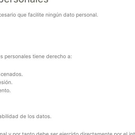
esario que facilite ningún dato personal.
os personales tiene derecho a:
macenados.
esión.
ento.
abilidad de los datos.
nal y por tanto debe ser ejercido directamente por el in