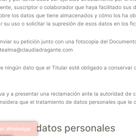
 cliente, suscriptor o colaborador que haya facilitado s
 sobre los datos que tiene almacenados y cómo los ha obte
 su uso o solicitar la supresión de esos datos en los fic
enviar su petición junto con una fotocopia del Document
 artealma@claudiadragante.com
ye ningún dato que el Titular esté obligado a conservar c
tiva y a presentar una reclamación ante la autoridad de c
nsidera que el tratamiento de datos personales que le c
iento de datos personales
por WhatsApp